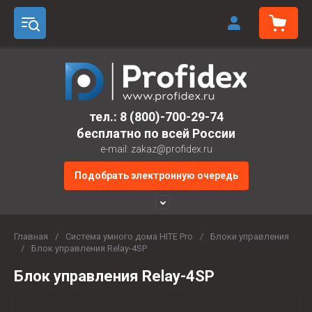
тел.:
8 (800)-700-29-74
бесплатно по всей России
e-mail: zakaz@profidex.ru
Подобрать электронную очередь
Главная
/
Система умного дома HITE Pro
/
Блоки управления
/
Блок управления Relay-4SP
Блок управления Relay-4SP